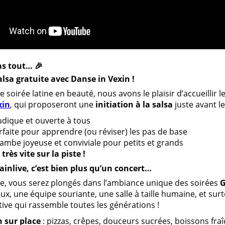
as tout… 🎉
alsa gratuite avec Danse in Vexin !
e soirée latine en beauté, nous avons le plaisir d’accueillir l
xin
, qui proposeront une
initiation à la salsa
juste avant le
udique et ouverte à tous
rfaite pour apprendre (ou réviser) les pas de base
ambe joyeuse et conviviale pour petits et grands
rès vite sur la piste !
inlive, c’est bien plus qu’un concert…
ée, vous serez plongés dans l’ambiance unique des soirées
G
ux, une équipe souriante, une salle à taille humaine, et su
ive qui rassemble toutes les générations !
 sur place
: pizzas, crêpes, douceurs sucrées, boissons fraî