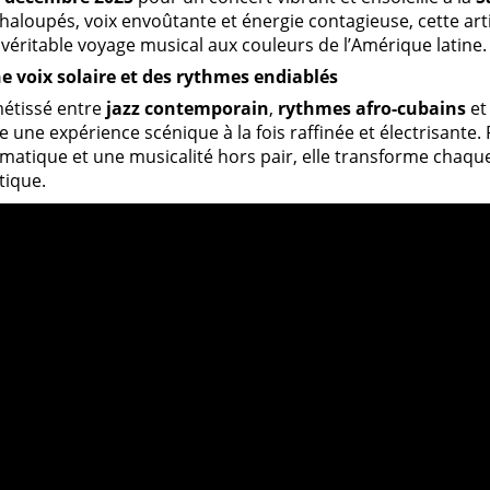
haloupés, voix envoûtante et énergie contagieuse, cette ar
 véritable voyage musical aux couleurs de l’Amérique latine.
e voix solaire et des rythmes endiablés
métissé entre
jazz contemporain
,
rythmes afro-cubains
e
e une expérience scénique à la fois raffinée et électrisante.
matique et une musicalité hors pair, elle transforme chaqu
tique.