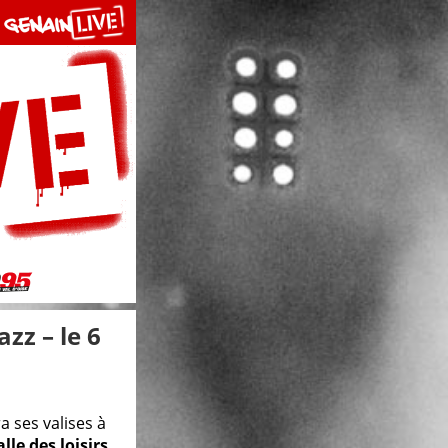
zz – le 6
a ses valises à
alle des loisirs
.