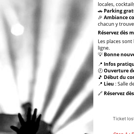
locales, cocktai
🚗
Parking grat
🎉
Ambiance co
chacun y trouve
Réservez dès m
Les places sont 
ligne.
💡
Bonne nouve
📍
Infos pratiqu
🕗
Ouverture d
🎵
Début du co
📍
Lieu
: Salle d
🔗
Réservez dès