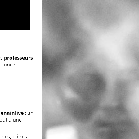
es
professeurs
 concert !
enainlive
: un
rtout… une
ches, bières