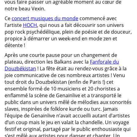
vous faire passer un agréable moment au cœur de
notre beau Vexin.
Ce
concert musiques du monde
commencé avec
l’artiste
HOCH
, qui nous a fait découvrir son univers
pop rock psychédélique, plein de poésie et de douceur,
propice à démarrer un week-end en mode zen et
détente !
Après une courte pause pour un changement de
plateau, direction les Balkans avec la
Fanforale du
Douzbékistan
! La fête était au rendez-vous grâce à la
joie communicative de ces nombreux artistes ! Venu
tout droit du Douzbekistan (enfin de Paris !) cet
ensemble formé de 10 musiciens et 20 choristes a
enflammé la scène de Genainlive et a transporté le
public dans un univers mêlé de mélodies aux sonorités
slaves, inspirées de folklore kurde ou turc. Jamais
l’équipe de Genainlive n’avait accueilli autant d’artistes
d’un coup mais le jeu en valait la chandelle. Un voyage
festif et original, partagé par le public enthousiaste qui
s’est mêlé aux artistes pour danser et chanter. Un