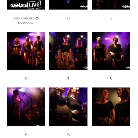
post concert 25
12
5
facebook
6
7
8
9
10
11